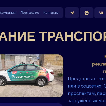
 компании
 компании
Портфолио
Портфолио
Контакты
Контакты
 компании
 компании
Портфолио
Портфолио
Контакты
Контакты
АНИЕ ТРАНСПО
рекла
п
Представьте, чт
или в соцсетях. 
проспектам, пар
загруженных маг